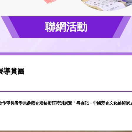
聯網活動
展導賞團
合作帶長者學員參觀香港藝術館特別展覽「尋香記－中國芳香文化藝術展