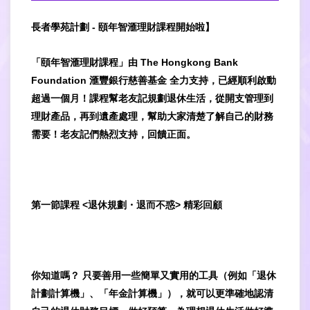
長者學苑計劃 - 頤年智滙理財課程開始啦】
「頤年智滙理財課程」由
The Hongkong Bank
Foundation 滙豐銀行慈善基金
全力支持，已經順利啟動
超過一個月！課程幫老友記規劃退休生活，從開支管理到
理財產品，再到遺產處理，幫助大家清楚了解自己的財務
需要！老友記們熱烈支持，回饋正面。
第一節課程 <退休規劃・退而不惑> 精彩回顧
你知道嗎？ 只要善用一些簡單又實用的工具（例如「退休
計劃計算機」、「年金計算機」），就可以更準確地認清