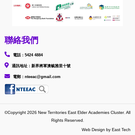
聯絡我們
電話：5424 4884
通訊地址：新界將軍澳毓雅里十號
電郵：nteeac@gmail.com
©Copyright 2026 New Territories East Elder Academies Cluster. All
Rights Reserved.
Web Design
by
East Tech