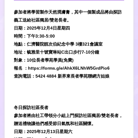
參加者將學習製作天然潤膚膏，其中一個製成品將由探訪
義工送給社區獨居/雙老長者。
日期：2025年12月4日星期四
時間：下午3:30-5:00
地點：仁濟醫院靚次伯紀念中學 3樓321會議室
地址：毓雅里十號寶琳站C出口步行7-10分鐘
對象：10位長者學苑學員(免費)
報名 ：
https://forms.gle/AhkX6LNhW5GrdPio6
查詢電話：5424 4884 新界東長者學苑聯網方姑娘
冬日探訪社區長者
參加者將由社工帶領分小組上門探訪社區獨居/雙老長者，
贈送禮物讓他們感受節日氣氛和社區關懷。
日期：2025年12月13日星期六