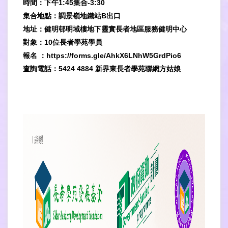
時間：下午1:45集合-3:30
集合地點：調景嶺地鐵站B出口
地址：健明邨明域樓地下靈實長者地區服務健明中心
對象：10位長者學苑學員
報名 ：https://forms.gle/AhkX6LNhW5GrdPio6
查詢電話：5424 4884 新界東長者學苑聯網方姑娘