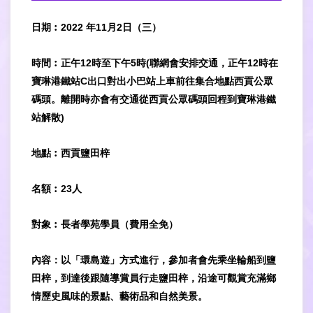
日期︰2022 年11月2日（三）
時間︰正午12時至下午5時(聯網會安排交通，正午12時在
寶琳港鐵站C出口對出小巴站上車前往集合地點西貢公眾
碼頭。離開時亦會有交通從西貢公眾碼頭回程到寶琳港鐵
站解散)
地點︰西貢鹽田梓
名額︰23人
對象︰長者學苑學員（費用全免）
內容：以「環島遊」方式進行，參加者會先乘坐輪船到鹽
田梓，到達後跟隨導賞員行走鹽田梓，沿途可觀賞充滿鄉
情歷史風味的景點、藝術品和自然美景。