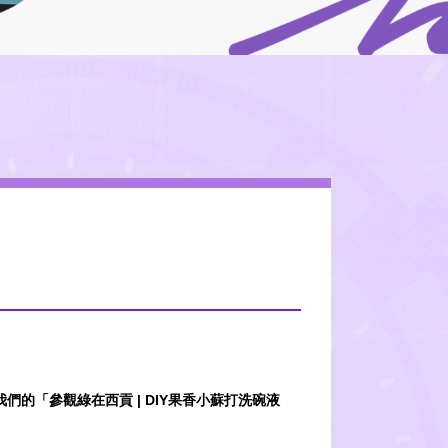
「參觀綠在西貢 | DIY果香小蘇打洗碗液