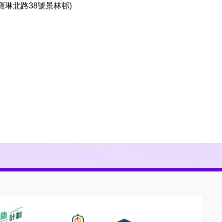
寶琳北路38號景林邨)