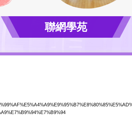
聯網學苑
ctivity/%E6%99%AF%E5%A4%A9%E9%95%B7%E8%80%85%E
A9%E7%B9%94%E7%B9%94