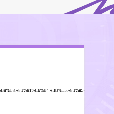
5%AD%B8%E8%8B%91%E6%B4%BB%E5%8B%95-