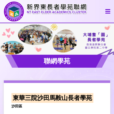
聯網學苑
東華三院沙田馬鞍山長者學苑
沙田區