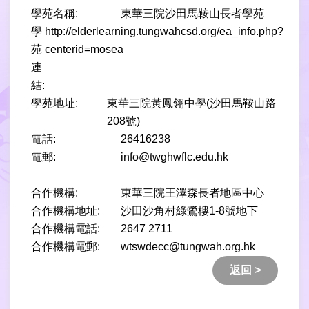
學苑名稱:
東華三院沙田馬鞍山長者學苑
學
http://elderlearning.tungwahcsd.org/ea_info.php?
苑
centerid=mosea
連
結:
學苑地址:
東華三院黃鳳翎中學(沙田馬鞍山路
208號)
電話:
26416238
電郵:
info@twghwflc.edu.hk
合作機構:
東華三院王澤森長者地區中心
合作機構地址:
沙田沙角村綠鷺樓1-8號地下
合作機構電話:
2647 2711
合作機構電郵:
wtswdecc@tungwah.org.hk
返回 >