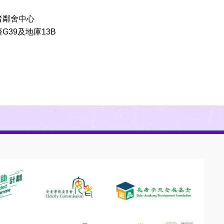
者鄰舍中心
39及地庫13B