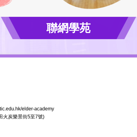
聯網學苑
/tic.edu.hk/elder-academy
田火炭樂景街5至7號)