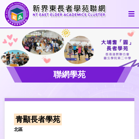
聯網學苑
青顯長者學苑
北區