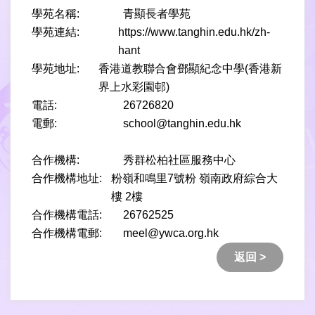
學苑名稱:
青顯長者學苑
學苑連結:
https://www.tanghin.edu.hk/zh-
hant
學苑地址:
香港道教聯合會鄧顯紀念中學(香港新
界上水彩園邨)
電話:
26726820
電郵:
school@tanghin.edu.hk
合作機構:
秀群松柏社區服務中心
合作機構地址:
粉嶺和鳴里7號粉 嶺南政府綜合大
樓 2樓
合作機構電話:
26762525
合作機構電郵:
meel@ywca.org.hk
返回 >