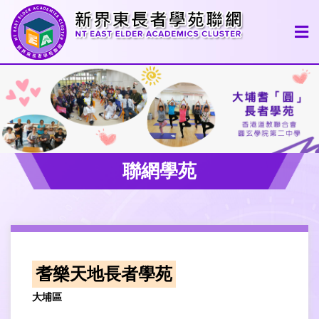
聯網學苑
耆樂天地長者學苑
大埔區