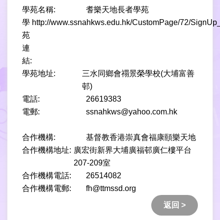
學苑名稱:
耆樂天地長者學苑
學
http://www.ssnahkws.edu.hk/CustomPage/72/SignUp
苑
連
結:
學苑地址:
三水同鄉會禤景榮學校(大埔富善
邨)
電話:
26619383
電郵:
ssnahkws@yahoo.com.hk
合作機構:
基督教香港崇真會福康頤樂天地
合作機構地址:
廣宏街新界大埔廣福邨廣仁樓平台
207-209室
合作機構電話:
26514082
合作機構電郵:
fh@ttmssd.org
返回 >