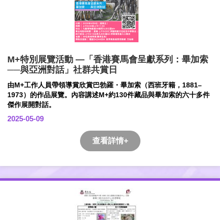
M+特別展覽活動 —「香港賽馬會呈獻系列：畢加索
──與亞洲對話」社群共賞日
由M+工作人員帶領導賞欣賞巴勃羅・畢加索（西班牙籍，1881–
1973）的作品展覽。內容講述M+約130件藏品與畢加索的六十多件
傑作展開對話。
2025-05-09
查看詳情+